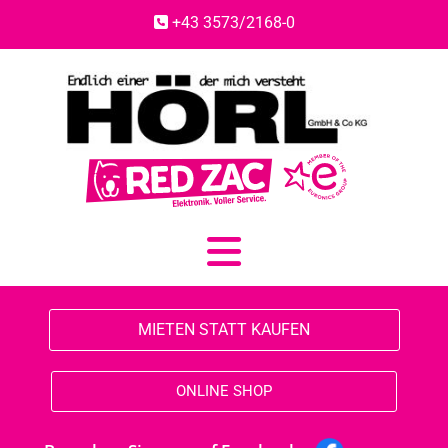
+43 3573/2168-0

MIETEN STATT KAUFEN
ONLINE SHOP